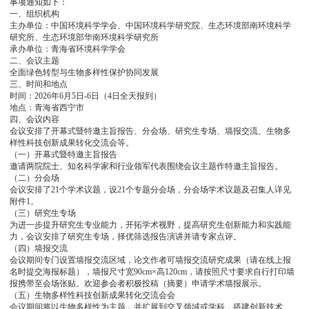
事项通知如下：
一、组织机构
主办单位：中国环境科学学会、中国环境科学研究院、生态环境部南环境科学
研究所、生态环境部华南环境科学研究所
承办单位：青海省环境科学学会
二、会议主题
全面绿色转型与生物多样性保护协同发展
三、时间和地点
时间：2026年6月5日-6日（4日全天报到）
地点：青海省西宁市
四、会议内容
会议安排了开幕式暨特邀主旨报告、分会场、研究生专场、墙报交流、生物多
样性科技创新成果转化交流会等。
（一）开幕式暨特邀主旨报告
邀请两院院士、知名科学家和行业领军代表围绕会议主题作特邀主旨报告。
（二）分会场
会议安排了21个学术议题，设21个专题分会场，分会场学术议题及召集人详见
附件1。
（三）研究生专场
为进一步提升研究生专业能力，开拓学术视野，提高研究生创新能力和实践能
力，会议安排了研究生专场，择优筛选报告演讲并请专家点评。
（四）墙报交流
会议期间专门设置墙报交流区域，论文作者可墙报交流研究成果（请在线上报
名时提交海报标题），墙报尺寸宽90cm×高120cm，请按照尺寸要求自行打印墙
报携带至会场张贴。欢迎参会者积极投稿（摘要）申请学术墙报展示。
（五）生物多样性科技创新成果转化交流会会
会议期间将以生物多样性为主题，并扩展到交叉领域或学科，搭建创新技术、