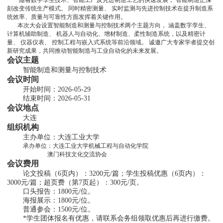
刻改变传统生产模式。 同时精密测量、 实时监测与先进控制技术在提升制造系
统效率、质量与可靠性方面发挥着关键作用。
       本次大会设置智能制造和测量与控制技术两个主题方向， 涵盖数字孪生、 
计算机辅助制造、 机器人与自动化、增材制造、柔性制造系统，以及精密计
量、 仪器仪表、 控制工程与嵌入式系统等前沿领域。 诚邀广大专家学者提交创
新研究成果，共同推动智能制造与工业自动化的未来发展。
会议主题
        智能制造和测量与控制技术
会议时间
        开始时间：2026-05-29
        结束时间：2026-05-31
会议地点
        大连
组织机构
 主办单位：大连工业大学
承办单位：大连工业大学机械工程与自动化学院
                           澳门科技文化交流协会
会议费用
论文投稿（6页内）：3200元/篇；学生投稿优惠（6页内）：
3000元/篇；超页费（第7页起）：300元/页。
        口头报告：1800元/位。
        海报展示：1800元/位。
        普通参会：1500元/位。
        *学生团体报名有优惠，请联系会务组领取优惠后再进行缴费。